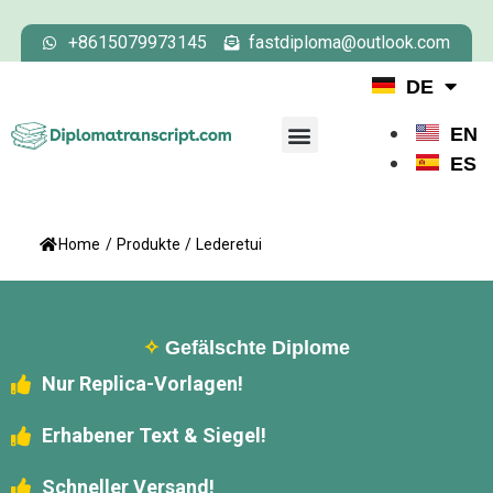
+8615079973145
fastdiploma@outlook.com
DE
EN
ES
Home
/
Produkte
/
Lederetui
✧
Gefälschte Diplome
Nur Replica-Vorlagen!
Erhabener Text & Siegel!
Schneller Versand!