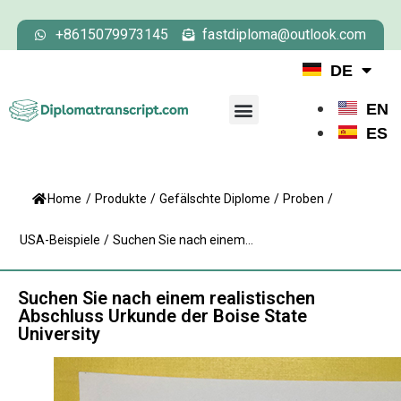
+8615079973145
fastdiploma@outlook.com
DE
EN
ES
Home
/
Produkte
/
Gefälschte Diplome
/
Proben
/
USA-Beispiele
/
Suchen Sie nach einem...
Suchen Sie nach einem realistischen
Abschluss Urkunde der Boise State
University