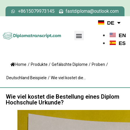
+8615079973145
fastdiploma@outlook.com
DE
EN
ES
Home
/
Produkte
/
Gefälschte Diplome
/
Proben
/
Deutschland Beispiele
/
Wie viel kostet die...
Wie viel kostet die Bestellung eines Diplom
Hochschule Urkunde?