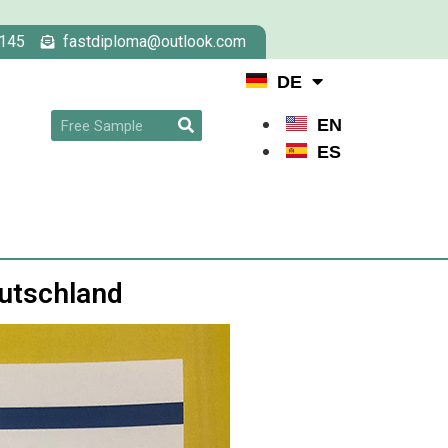
145
fastdiploma@outlook.com
DE
EN
ES
eutschland