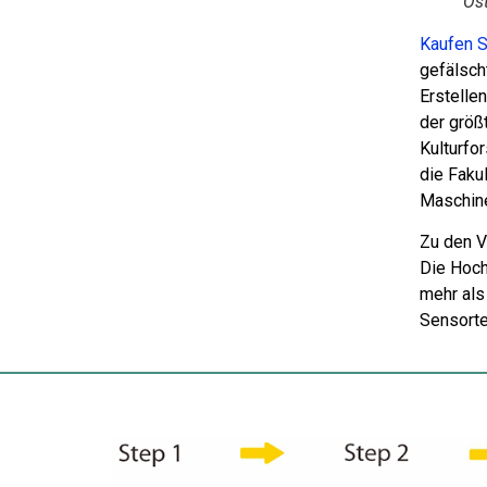
Os
Kaufen S
gefälsch
Erstelle
der größ
Kulturfor
die Fakul
Maschine
Zu den V
Die Hoch
mehr als
Sensorte