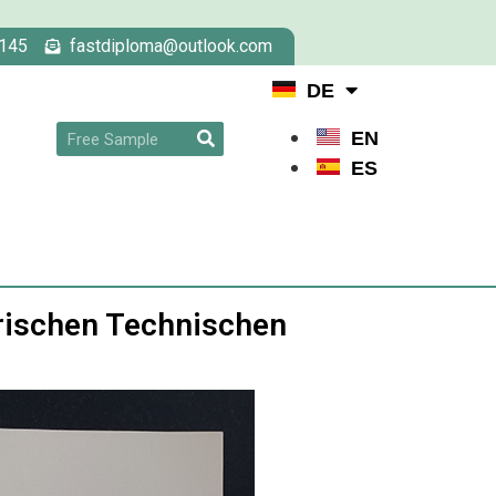
145
fastdiploma@outlook.com
DE
EN
ES
rischen Technischen