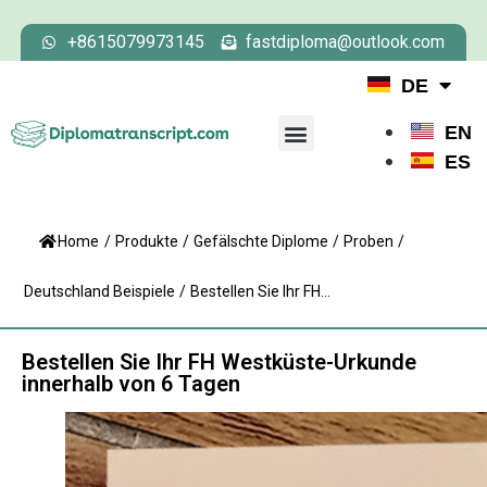
+8615079973145
fastdiploma@outlook.com
DE
EN
ES
Home
/
Produkte
/
Gefälschte Diplome
/
Proben
/
Deutschland Beispiele
/
Bestellen Sie Ihr FH...
Bestellen Sie Ihr FH Westküste-Urkunde
innerhalb von 6 Tagen