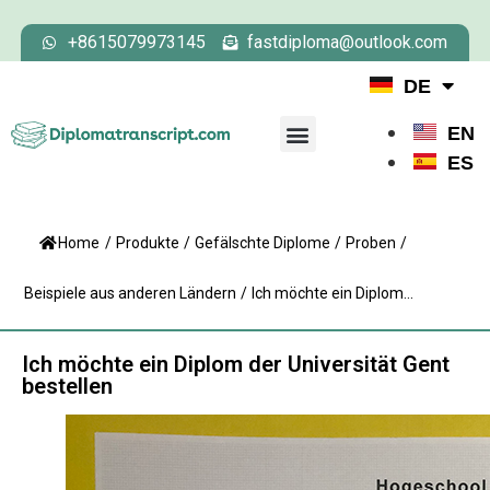
+8615079973145
fastdiploma@outlook.com
DE
EN
ES
Home
/
Produkte
/
Gefälschte Diplome
/
Proben
/
Beispiele aus anderen Ländern
/
Ich möchte ein Diplom...
Ich möchte ein Diplom der Universität Gent
bestellen