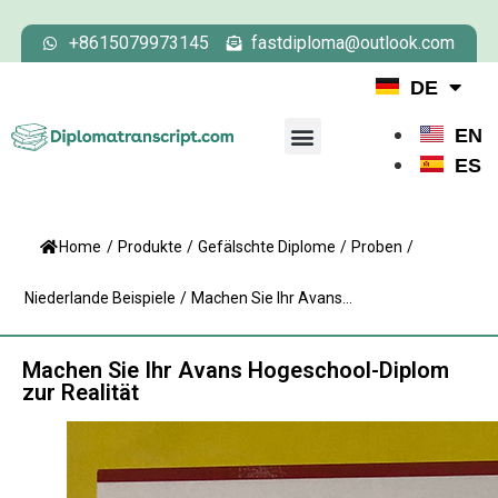
+8615079973145
fastdiploma@outlook.com
DE
EN
ES
Home
/
Produkte
/
Gefälschte Diplome
/
Proben
/
Niederlande Beispiele
/
Machen Sie Ihr Avans...
Machen Sie Ihr Avans Hogeschool-Diplom
zur Realität