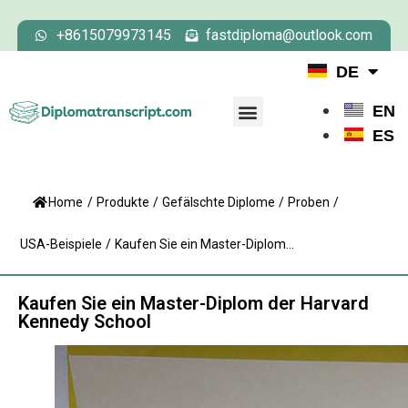
+8615079973145
fastdiploma@outlook.com
DE
EN
ES
Home
/
Produkte
/
Gefälschte Diplome
/
Proben
/
USA-Beispiele
/
Kaufen Sie ein Master-Diplom...
Kaufen Sie ein Master-Diplom der Harvard
Kennedy School