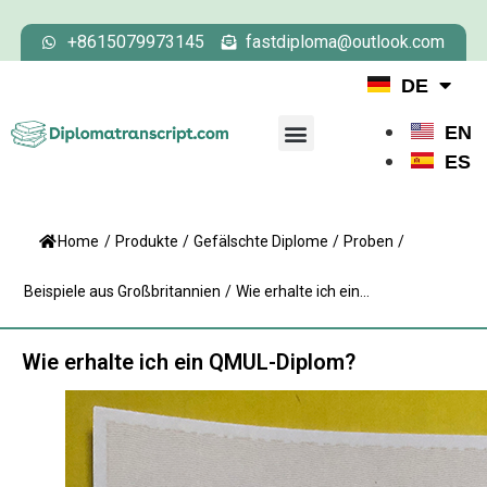
+8615079973145
fastdiploma@outlook.com
DE
EN
ES
Home
/
Produkte
/
Gefälschte Diplome
/
Proben
/
Beispiele aus Großbritannien
/
Wie erhalte ich ein...
Wie erhalte ich ein QMUL-Diplom?