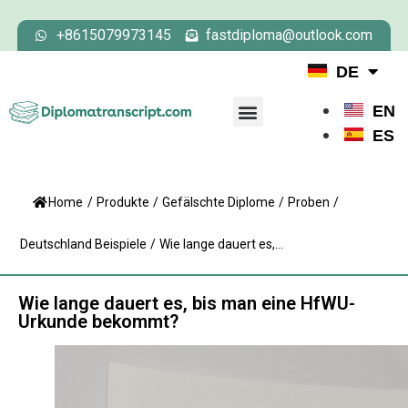
+8615079973145
fastdiploma@outlook.com
DE
EN
ES
Home
/
Produkte
/
Gefälschte Diplome
/
Proben
/
Deutschland Beispiele
/
Wie lange dauert es,...
Wie lange dauert es, bis man eine HfWU-
Urkunde bekommt?