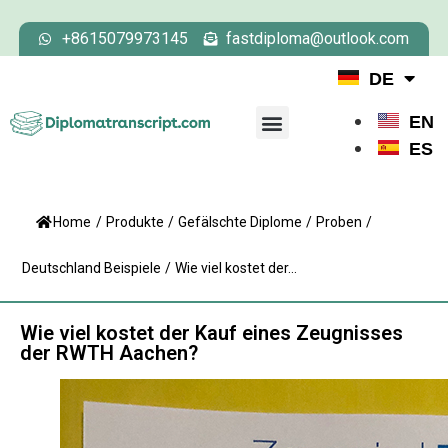
+8615079973145
fastdiploma@outlook.com
DE
EN
ES
Home
/
Produkte
/
Gefälschte Diplome
/
Proben
/
Deutschland Beispiele
/
Wie viel kostet der...
Wie viel kostet der Kauf eines Zeugnisses
der RWTH Aachen?