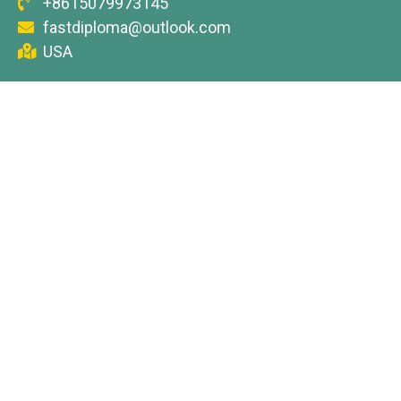
+8615079973145
fastdiploma@outlook.com
USA