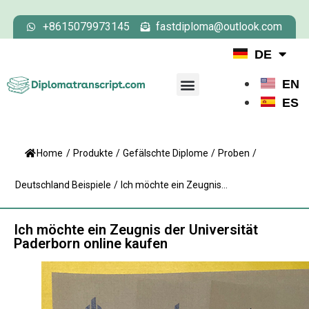
+8615079973145
fastdiploma@outlook.com
DE
EN
ES
Home
/
Produkte
/
Gefälschte Diplome
/
Proben
/
Deutschland Beispiele
/
Ich möchte ein Zeugnis...
Ich möchte ein Zeugnis der Universität
Paderborn online kaufen