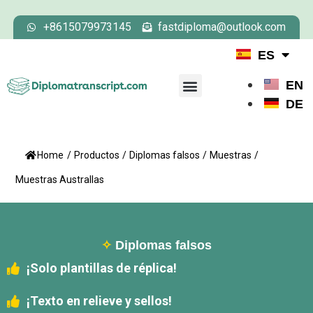
+8615079973145
fastdiploma@outlook.com
ES
EN
DE
Home
/
Productos
/
Diplomas falsos
/
Muestras
/
Muestras Australlas
✧
Diplomas falsos
¡Solo plantillas de réplica!
¡Texto en relieve y sellos!