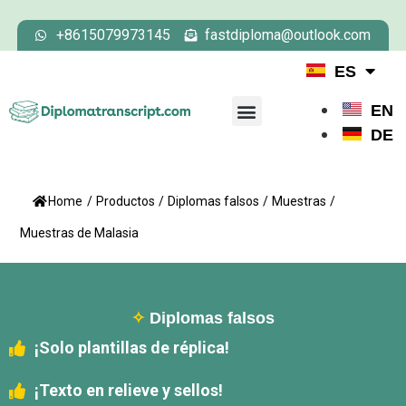
+8615079973145
fastdiploma@outlook.com
ES
EN
DE
Home
/
Productos
/
Diplomas falsos
/
Muestras
/
Muestras de Malasia
✧
Diplomas falsos
¡Solo plantillas de réplica!
¡Texto en relieve y sellos!