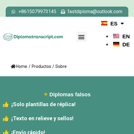
+8615079973145
fastdiploma@outlook.com
ES
EN
DE
Home
/
Productos
/
Sobre
✧
Diplomas falsos
¡Solo plantillas de réplica!
¡Texto en relieve y sellos!
¡Envío rápido!