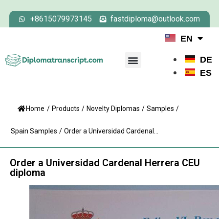
+8615079973145
fastdiploma@outlook.com
EN
DE
ES
Home
/
Products
/
Novelty Diplomas
/
Samples
/
Spain Samples
/
Order a Universidad Cardenal...
Order a Universidad Cardenal Herrera CEU
diploma