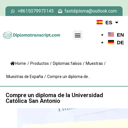
+8615079973145
fastdiploma@outlook.com
ES
EN
DE
Home
/
Productos
/
Diplomas falsos
/
Muestras
/
Muestras de España
/
Compre un diploma de...
Compre un diploma de la Universidad
Católica San Antonio