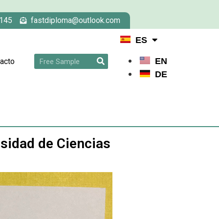
145
fastdiploma@outlook.com
ES
EN
acto
DE
sidad de Ciencias