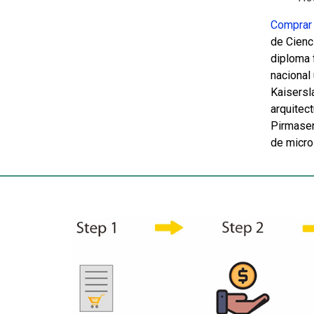
Comprar 
de Cienc
diploma 
nacional
Kaisersl
arquitect
Pirmasen
de micro