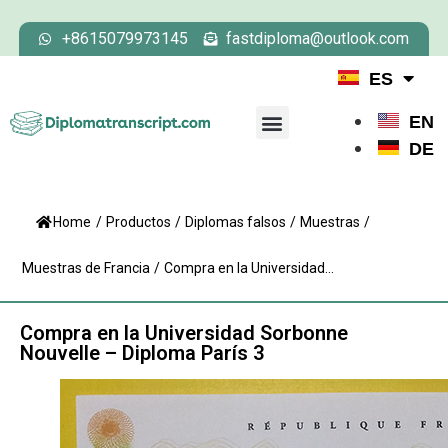
+8615079973145
fastdiploma@outlook.com
ES
EN
DE
Home
/
Productos
/
Diplomas falsos
/
Muestras
/
Muestras de Francia
/
Compra en la Universidad...
Compra en la Universidad Sorbonne
Nouvelle – Diploma París 3