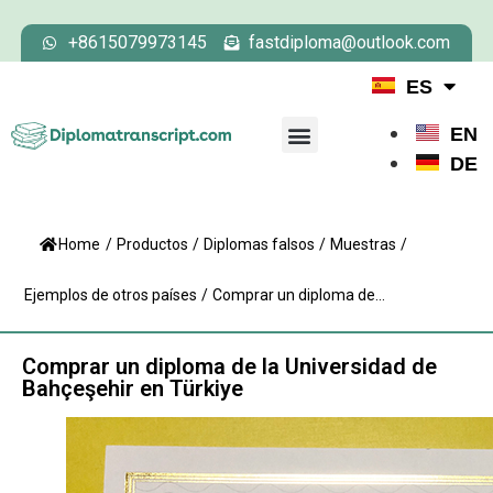
+8615079973145
fastdiploma@outlook.com
ES
EN
DE
Home
/
Productos
/
Diplomas falsos
/
Muestras
/
Ejemplos de otros países
/
Comprar un diploma de...
Comprar un diploma de la Universidad de
Bahçeşehir en Türkiye