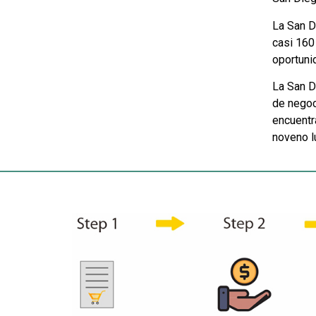
La San D
casi 160
oportuni
La San D
de negoc
encuentr
noveno l