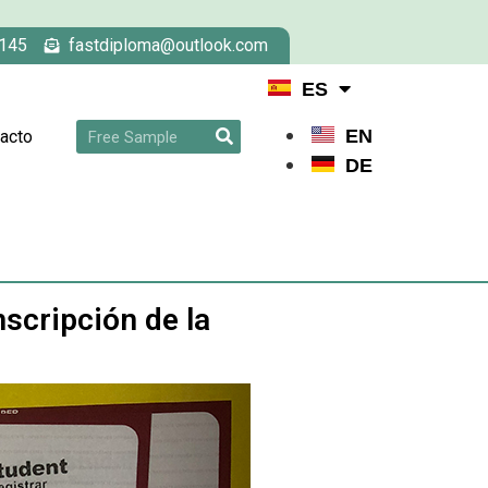
145
fastdiploma@outlook.com
ES
EN
acto
DE
scripción de la