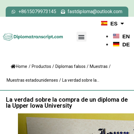
+8615079973145
fastdiploma@outlook.com
ES
EN
DE
Home
/
Productos
/
Diplomas falsos
/
Muestras
/
Muestras estadounidenses
/
La verdad sobre la...
La verdad sobre la compra de un diploma de
la Upper Iowa University