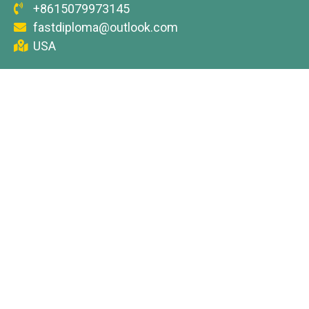
+8615079973145
fastdiploma@outlook.com
USA