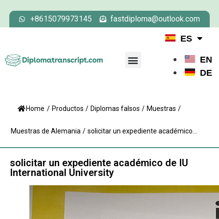
+8615079973145
fastdiploma@outlook.com
ES
EN
DE
Home
/
Productos
/
Diplomas falsos
/
Muestras
/
Muestras de Alemania
/
solicitar un expediente académico...
solicitar un expediente académico de IU
International University